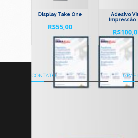
Display Take One
Adesivo Vin
Impressão
R$
55,00
R$
100,0
CONTATO
GRÁFI
A Gráfi
com a q
todo o
trabalh
institu
Av. das Américas 700 - Città Office
para si
Mall -
Bloco 8 - Loja 112 L -
Rio de