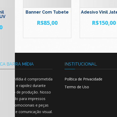
il
Banner Com Tubete
Adesivo Vinil Ja
 UV
R$
85,00
R$
150,00
0
CA BARRA MÍDIA
INSTITUCIONAL
ca Barra Mídia é comprometida
Política de Privacidade
ualidade e rapidez durante
Termo de Uso
 processo de produção. Nosso
o é voltado para impressos
cionais, promocionais e peças
nalização e comunicação visual.