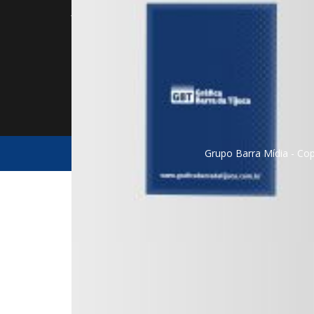
Muito 
Janeiro, RJ, 22640-100
relaci
(21) 3982-1515 | (21) 98081-2696
desde 
vendas@barramidia.com.br
Grupo Barra Mídia - Cop