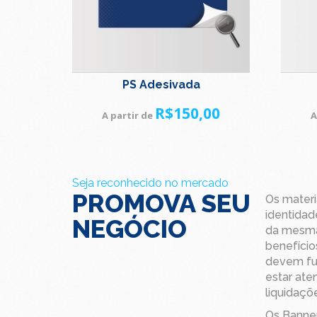
PS Adesivada
R$
150,00
A partir de
A
Seja reconhecido no mercado
PROMOVA SEU
Os materi
identida
NEGÓCIO
da mesma
benefício
devem fun
estar ate
liquidaçõ
Os Banner