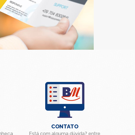
CONTATO
onheça
Está com alguma dúvida? entre