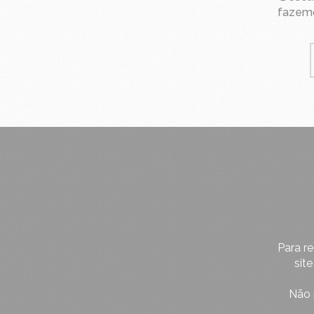
fazem
Para r
sit
Não 