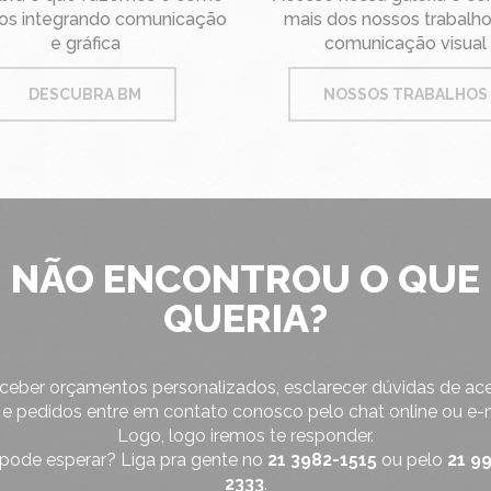
os integrando comunicação
mais dos nossos trabalh
e gráfica
comunicação visual
DESCUBRA BM
NOSSOS TRABALHOS
NÃO ENCONTROU O QUE
QUERIA?
eceber orçamentos personalizados, esclarecer dúvidas de ac
e e pedidos entre em contato conosco pelo chat online ou e-m
Logo, logo iremos te responder.
pode esperar? Liga pra gente no
21 3982-1515
ou pelo
21 9
2333
.