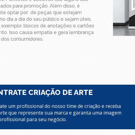
lizados para promoção. Além disso, é
nte optar por de peças que estejam
no dia a dia do seu público e sejam úteis,
 exemplo: blocos de anotações e cartões
to. Isso causa empatia e gera lembrança
 dos consumidores.
TRATE CRIAÇÃO DE ARTE
ate um profissional do nosso time de criação e receba
rte que represente sua marca e garanta uma imagem
profissional para seu negócio.