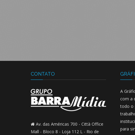
CONTATO
GRÁFI
A Gráfi
com a q
todo o
trabalh
institu
Av. das Américas 700 - Città Office
para si
Mall -
Bloco 8 - Loja 112 L -
Rio de