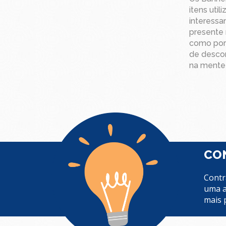
itens uti
interessa
presente 
como por
de descon
na mente
CON
Contr
uma a
mais 