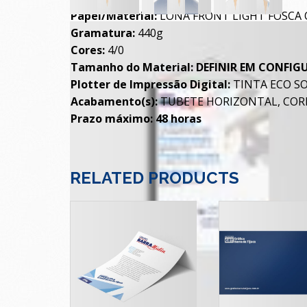
Papel/Material:
LONA FRONT LIGHT FOSCA 
Gramatura:
440g
Cores:
4/0
Tamanho do Material:
DEFINIR EM CONFIG
Plotter de Impressão Digital:
TINTA ECO S
Acabamento(s):
TUBETE HORIZONTAL, COR
Prazo máximo: 48 horas
RELATED PRODUCTS