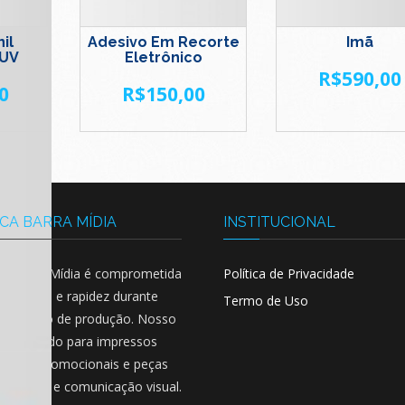
il
Adesivo Em Recorte
Imã
 UV
Eletrônico
R$
590,00
0
R$
150,00
CA BARRA MÍDIA
INSTITUCIONAL
ca Barra Mídia é comprometida
Política de Privacidade
ualidade e rapidez durante
Termo de Uso
 processo de produção. Nosso
o é voltado para impressos
cionais, promocionais e peças
nalização e comunicação visual.