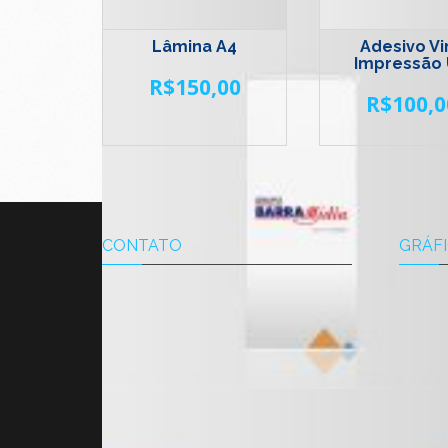
Lâmina A4
Adesivo Vin
Impressão
R$
150,00
R$
100,0
CONTATO
GRÁFI
A Gráfi
com a q
todo o
trabalh
institu
Av. das Américas 700 - Città Office
para si
Mall -
Bloco 8 - Loja 112 L -
Rio de