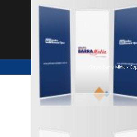
Muito 
Janeiro, RJ, 22640-100
relaci
(21) 3982-1515 | (21) 98081-2696
desde 
vendas@barramidia.com.br
Grupo Barra Mídia - Cop