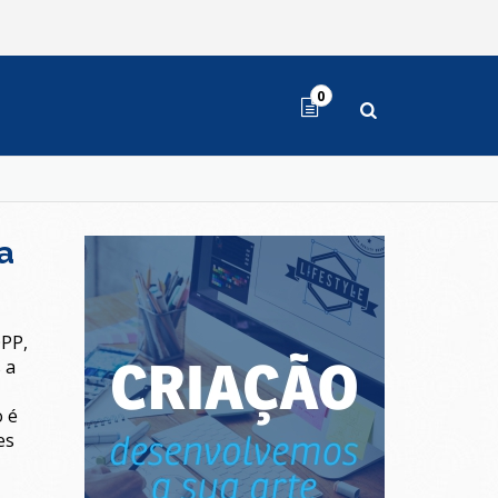
0
a
OPP,
 a
o é
es