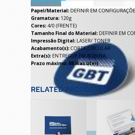
Papel/Material:
DEFINIR EM CONFIGURAÇÕ
Gramatura:
120g
Cores:
4/0 (FRENTE)
Tamanho Final do Material:
DEFINIR EM C
Impressão Digital:
LASER/ TONER
Acabamento(s):
CORTE CIRCULAR
Extra(s):
ENTREGUE EM BOBINA
Prazo máximo: 08 dias úteis
RELATED PRODUCTS