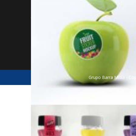
Av. das Américas 700 - Città Office
para si
Mall -
Bloco 8 - Loja 112 L -
Rio de
Muito 
Janeiro, RJ, 22640-100
relaci
(21) 3982-1515 | (21) 98081-2696
desde 
vendas@barramidia.com.br
Grupo Barra Mídia - Cop