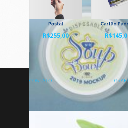
Postal
Cartão Pad
R$
255,00
R$
145,0
CONTATO
GRÁFI
A Gráfi
com a q
todo o
trabalh
institu