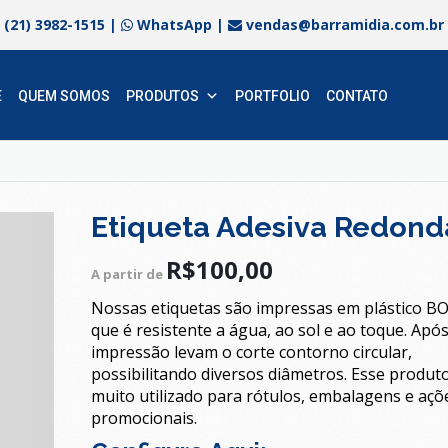
(21) 3982-1515
|
WhatsApp
|
vendas@barramidia.com.br
E
QUEM SOMOS
PRODUTOS
PORTFOLIO
CONTATO
Etiqueta Adesiva Redond
R$
100,00
A partir de
Nossas etiquetas são impressas em plástico B
que é resistente a água, ao sol e ao toque. Após
impressão levam o corte contorno circular,
possibilitando diversos diâmetros. Esse produt
muito utilizado para rótulos, embalagens e açõ
promocionais.