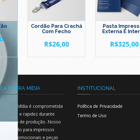
rão
Cordão Para Crachá
Pasta Impres
Com Fecho
Externa E Inte
0
R$
26,00
R$
325,00
CA BARRA MÍDIA
INSTITUCIONAL
ca Barra Mídia é comprometida
Política de Privacidade
ualidade e rapidez durante
Termo de Uso
 processo de produção. Nosso
o é voltado para impressos
cionais, promocionais e peças